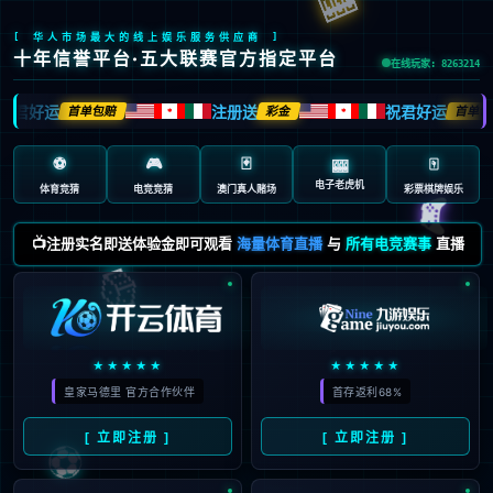
[ 华人市场最大的线上娱乐服务供应商 ]
十年信誉平台·五大联赛官方指定平台
在线玩家: 8263214
祝君好运
注册送
祝君好运
首单包赔
彩金
首单包
🍁
🍁
⚽
🎮
🃏
🀄️
🎰
电子老虎机
体育竞猜
电竞竞猜
澳门真人赌场
彩票棋牌娱乐
🎮
📺注册实名即送体验金即可观看
海量体育直播
与
所有电竞赛事
直播
🎲
★★★★★
★★★★★
皇家马德里 官方合作伙伴
首存返利68%
⚽
[ 立即注册 ]
[ 立即注册 ]