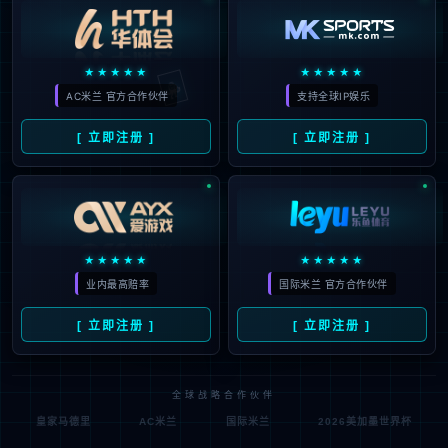
🃏
★★★★★
★★★★★
AC米兰 官方合作伙伴
支持全球IP娱乐
[ 立即注册 ]
[ 立即注册 ]
★★★★★
★★★★★
业内最高赔率
国际米兰 官方合作伙伴
[ 立即注册 ]
[ 立即注册 ]
全球战略合作伙伴
皇家马德里
AC米兰
国际米兰
2026美加墨世界杯